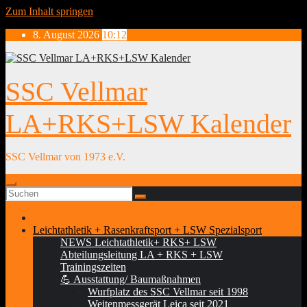
Zum Inhalt springen
8. August 2026
10:12
SSC Vellmar
LA+RKS+LSW Kalender
SSC Vellmar von 1973 e.V.
Leichtathletik + Rasenkraftsport + LSW Spezialsport
NEWS Leichtathletik+ RKS+ LSW
Abteilungsleitung LA + RKS + LSW
Trainingszeiten
💪 Ausstattung/ Baumaßnahmen
Wurfplatz des SSC Vellmar seit 1998
Weitenmessgerät Leica seit 2021