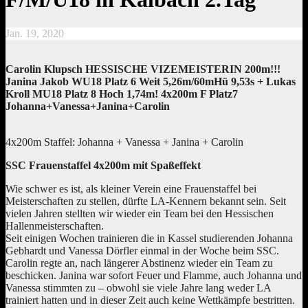
Jan. 19, 2020
Carolin Klupsch HESSISCHE VIZEMEISTERIN 200m!!!
Janina Jakob WU18 Platz 6 Weit 5,26m/60mHü 9,53s + Lukas
Kroll MU18 Platz 8 Hoch 1,74m! 4x200m F Platz7
Johanna+Vanessa+Janina+Carolin
4x200m Staffel: Johanna + Vanessa + Janina + Carolin
SSC Frauenstaffel 4x200m mit Spaßeffekt
Wie schwer es ist, als kleiner Verein eine Frauenstaffel bei
Meisterschaften zu stellen, dürfte LA-Kennern bekannt sein. Seit
vielen Jahren stellten wir wieder ein Team bei den Hessischen
Hallenmeisterschaften.
Seit einigen Wochen trainieren die in Kassel studierenden Johanna
Gebhardt und Vanessa Dörfler einmal in der Woche beim SSC.
Carolin regte an, nach längerer Abstinenz wieder ein Team zu
beschicken. Janina war sofort Feuer und
Flamme, auch Johanna und
Vanessa stimmten zu – obwohl sie viele Jahre lang weder LA
trainiert hatten und in dieser Zeit auch keine Wettkämpfe bestritten.