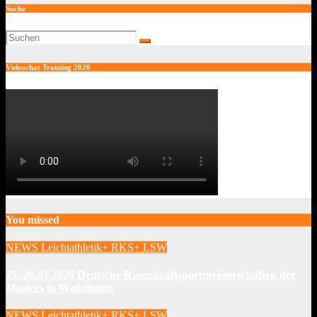
Suche
Videochat Training 2020
You missed
NEWS Leichtathletik+ RKS+ LSW
25.-26.07.2026 Deutsche Rasenkraftsportmeisterschaften der
Masters in Waiblingen
NEWS Leichtathletik+ RKS+ LSW