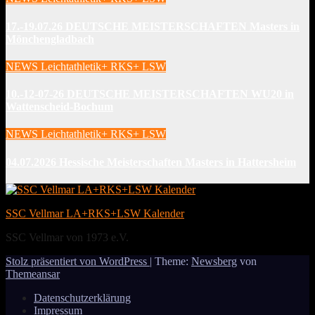
17.-19.07.26 DEUTSCHE MEISTERSCHAFTEN Masters in
Mönchengladbach
NEWS Leichtathletik+ RKS+ LSW
10.-12-07-26 DEUTSCHE MEISTERSCHAFTEN WU20 in
Wattenscheid-Bochum
NEWS Leichtathletik+ RKS+ LSW
04.07.2026 Hessische Meisterschaften Masters in Hattersheim
SSC Vellmar LA+RKS+LSW Kalender
SSC Vellmar von 1973 e.V.
Stolz präsentiert von WordPress
|
Theme:
Newsberg
von
Themeansar
Datenschutzerklärung
Impressum