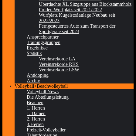
Überdachte XL Sitzgruppe aus Blockstammholz
für den Wurfplatz seit 2021/2022
Wurfplatz Kugelstoßanlage Neubau seit
2022/2023
Ferngesteuertes Auto zum Transport der
Sportgeräte seit 2023
Ansprechpartner
Trainingsgruppen
Ergebnisse
Statistik
Vereinsrekorde LA
Vereinsrekorde RKS
Vereinsrekorde LSW
Antidoping
Archiv
Volleyball+Beachvolleyball
Volleyball News
Die Abteilungsleitung
Beachen
1. Herren
1. Damen
2. Herren
3.Herren
Freizeit-Volleyballer
Talentförderung