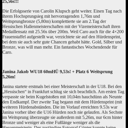
25,56s!!!
Die Erfolgsserie von Carolin Klupsch geht weiter. Einen Tag nach
ihrem Hochsprungsieg mit hervorragenden 1,76m und
Weitsprungbronze (5,80m) komplettierte sie am 2.Tag der
Hessischen Hallenmeisterschaften mit der Vizemeisterschaft ihren
Medaillensatz mit 25.56s über 200m. Weil Caro auch für die 4×200
Frauenstaffel aufgestellt war, verzichtete sie auf den Hürdensprint,
bei dem sie auch sehr gute Chancen gehabt hätte. Gold, Silber und
Bronze, was will man mehr. Ein fantastisches Wochendende für
Caro.
Janina Jakob WU18 60mHÜ 9,53s! + Platz 6 Weitsprung
5,26m!
Janina startete erstmals bei einer Meisterschaft in der U18. Bei den
„Hessischen“ in Frankfurt schlug sie sich beachtlich. Am ersten Tag
verpasste sie beim Kugelstoßen mit 10,04m hauchdünn als Neunte
den Endkampf. Der zweite Tag begann mit dem Hürdensprint (mit
weiteren Hürdenabständen. Die im Vorlauf erreichten 9.53s war
Janina vorher über die U16 Hürden noch nie gelaufen. Als Sechste
im Weitsprung überzeugte sie außerdem mit 5,26m, nur 6cm hinter
Bronze und weniger als eine Fußlänge weniger als die
Hessenmeisterin. Der zuständige Fotograf Günter konnte keine