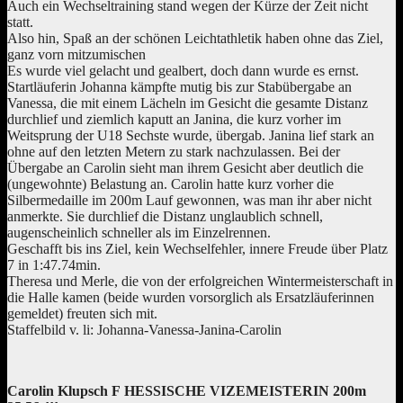
Auch ein Wechseltraining stand wegen der Kürze der Zeit nicht
statt.
Also hin, Spaß an der schönen Leichtathletik haben ohne das Ziel,
ganz vorn mitzumischen
Es wurde viel gelacht und gealbert, doch dann wurde es ernst.
Startläuferin Johanna kämpfte mutig bis zur Stabübergabe an
Vanessa, die mit einem Lächeln im Gesicht die gesamte Distanz
durchlief und ziemlich kaputt an Janina, die kurz vorher im
Weitsprung der U18 Sechste wurde, übergab. Janina lief stark an
ohne auf den letzten Metern zu stark nachzulassen. Bei der
Übergabe an Carolin sieht man ihrem Gesicht aber deutlich die
(ungewohnte) Belastung an. Carolin hatte kurz vorher die
Silbermedaille im 200m Lauf gewonnen, was man ihr aber nicht
anmerkte. Sie durchlief die Distanz unglaublich schnell,
augenscheinlich schneller als im Einzelrennen.
Geschafft bis ins Ziel, kein Wechselfehler, innere Freude über Platz
7 in 1:47.74min.
Theresa und Merle, die von der erfolgreichen Wintermeisterschaft in
die Halle kamen (beide wurden vorsorglich als Ersatzläuferinnen
gemeldet) freuten sich mit.
Staffelbild v. li: Johanna-Vanessa-Janina-Carolin
Carolin Klupsch F HESSISCHE VIZEMEISTERIN 200m