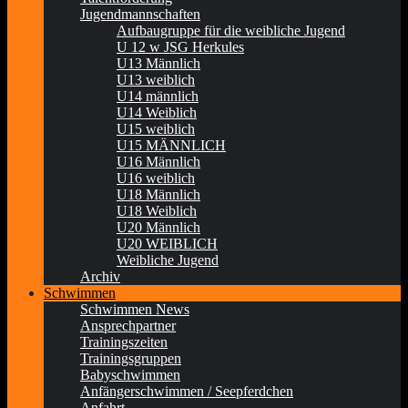
Jugendmannschaften
Aufbaugruppe für die weibliche Jugend
U 12 w JSG Herkules
U13 Männlich
U13 weiblich
U14 männlich
U14 Weiblich
U15 weiblich
U15 MÄNNLICH
U16 Männlich
U16 weiblich
U18 Männlich
U18 Weiblich
U20 Männlich
U20 WEIBLICH
Weibliche Jugend
Archiv
Schwimmen
Schwimmen News
Ansprechpartner
Trainingszeiten
Trainingsgruppen
Babyschwimmen
Anfängerschwimmen / Seepferdchen
Anfahrt