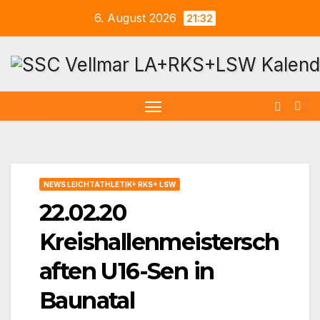
Zum
6. August 2026
21:32
Inhalt
springen
NEWS LEICHTATHLETIK+ RKS+ LSW
22.02.20
Kreishallenmeistersch
aften U16-Sen in
Baunatal