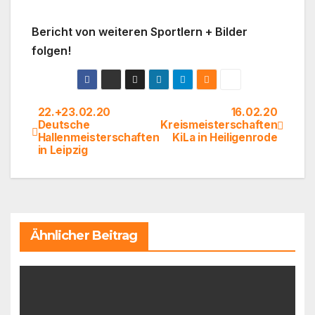
Bericht von weiteren Sportlern + Bilder
folgen!
22.+23.02.20
16.02.20
Beitragsnavigation
Deutsche
Kreismeisterschaften
Hallenmeisterschaften
KiLa in Heiligenrode
in Leipzig
Ähnlicher Beitrag