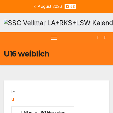
7. August 2026
13:53
U16 weiblich
ie
U
U16 w = JSG Herkules