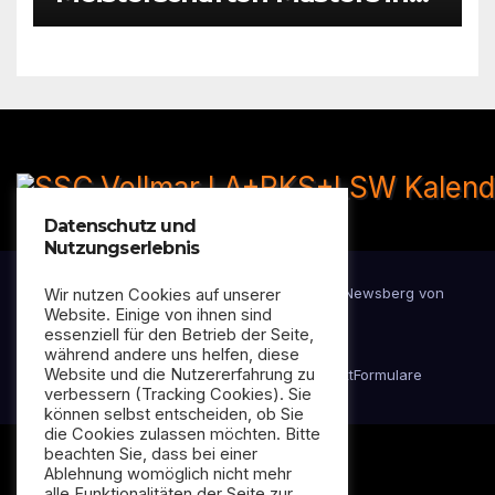
Hattersheim
Datenschutz und
Nutzungserlebnis
Stolz präsentiert von WordPress
|
Theme:
Newsberg
von
Wir nutzen Cookies auf unserer
Website. Einige von ihnen sind
Themeansar
essenziell für den Betrieb der Seite,
während andere uns helfen, diese
Website und die Nutzererfahrung zu
Datenschutzerklärung
Impressum
Kontakt
Formulare
verbessern (Tracking Cookies). Sie
können selbst entscheiden, ob Sie
die Cookies zulassen möchten. Bitte
beachten Sie, dass bei einer
Ablehnung womöglich nicht mehr
alle Funktionalitäten der Seite zur