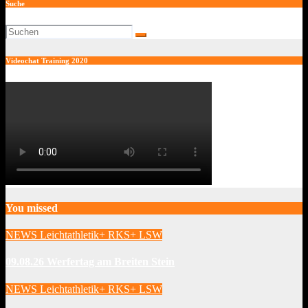
Suche
Videochat Training 2020
You missed
NEWS Leichtathletik+ RKS+ LSW
09.08.26 Werfertag am Breiten Stein
NEWS Leichtathletik+ RKS+ LSW