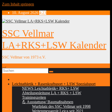
Zum Inhalt springen
10. August 2026
4:23
SSC Vellmar
LA+RKS+LSW Kalender
SSC Vellmar von 1973 e.V.
Leichtathletik + Rasenkraftsport + LSW Spezialsport
NEWS Leichtathletik+ RKS+ LSW
Abteilungsleitung LA + RKS + LSW
Trainingszeiten
💪 Ausstattung/ Baumaßnahmen
Wurfplatz des SSC Vellmar seit 1998
Weitenmessgerät Leica seit 2021