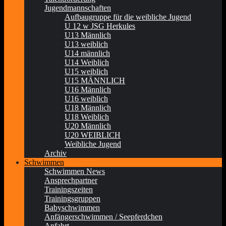
Jugendmannschaften
Aufbaugruppe für die weibliche Jugend
U 12 w JSG Herkules
U13 Männlich
U13 weiblich
U14 männlich
U14 Weiblich
U15 weiblich
U15 MÄNNLICH
U16 Männlich
U16 weiblich
U18 Männlich
U18 Weiblich
U20 Männlich
U20 WEIBLICH
Weibliche Jugend
Archiv
Schwimmen
Schwimmen News
Ansprechpartner
Trainingszeiten
Trainingsgruppen
Babyschwimmen
Anfängerschwimmen / Seepferdchen
Anfahrt