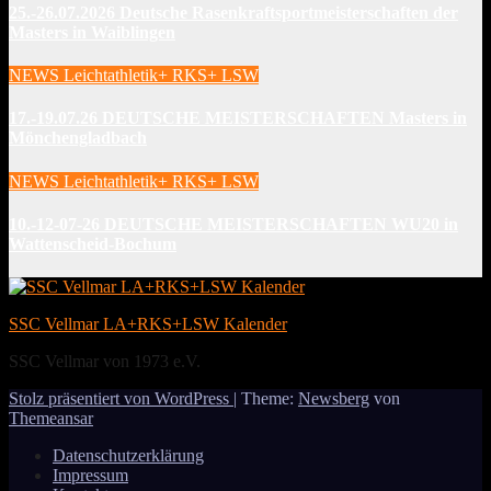
25.-26.07.2026 Deutsche Rasenkraftsportmeisterschaften der
Masters in Waiblingen
NEWS Leichtathletik+ RKS+ LSW
17.-19.07.26 DEUTSCHE MEISTERSCHAFTEN Masters in
Mönchengladbach
NEWS Leichtathletik+ RKS+ LSW
10.-12-07-26 DEUTSCHE MEISTERSCHAFTEN WU20 in
Wattenscheid-Bochum
SSC Vellmar LA+RKS+LSW Kalender
SSC Vellmar von 1973 e.V.
Stolz präsentiert von WordPress
|
Theme:
Newsberg
von
Themeansar
Datenschutzerklärung
Impressum