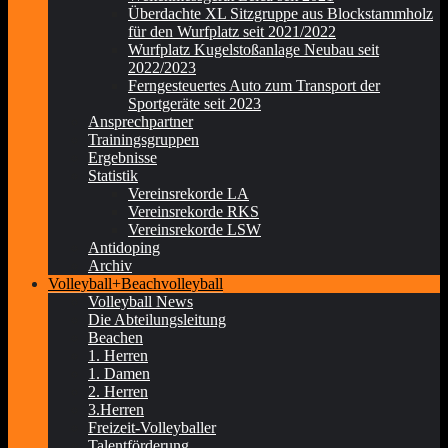
Überdachte XL Sitzgruppe aus Blockstammholz
für den Wurfplatz seit 2021/2022
Wurfplatz Kugelstoßanlage Neubau seit
2022/2023
Ferngesteuertes Auto zum Transport der
Sportgeräte seit 2023
Ansprechpartner
Trainingsgruppen
Ergebnisse
Statistik
Vereinsrekorde LA
Vereinsrekorde RKS
Vereinsrekorde LSW
Antidoping
Archiv
Volleyball+Beachvolleyball
Volleyball News
Die Abteilungsleitung
Beachen
1. Herren
1. Damen
2. Herren
3.Herren
Freizeit-Volleyballer
Talentförderung