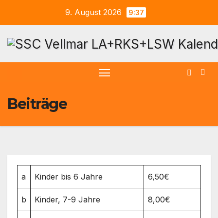
Zum
9. August 2026
9:37
Inhalt
springen
Beiträge
a
Kinder bis 6 Jahre
6,50€
b
Kinder, 7-9 Jahre
8,00€