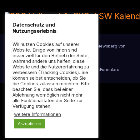
Datenschutz und
Nutzungserlebnis
Wir nutzen Cookies auf unserer
Stolz präsentiert von WordPress
|
Theme:
Newsberg
von
Website. Einige von ihnen sind
Themeansar
essenziell für den Betrieb der Seite,
während andere uns helfen, diese
Website und die Nutzererfahrung zu
Datenschutzerklärung
Impressum
Kontakt
Formulare
verbessern (Tracking Cookies). Sie
können selbst entscheiden, ob Sie
die Cookies zulassen möchten. Bitte
beachten Sie, dass bei einer
Ablehnung womöglich nicht mehr
alle Funktionalitäten der Seite zur
Verfügung stehen.
weitere Informationen
Akzeptieren