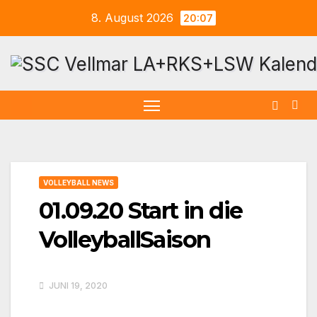
Zum
8. August 2026
20:07
Inhalt
springen
VOLLEYBALL NEWS
01.09.20 Start in die
VolleyballSaison
JUNI 19, 2020