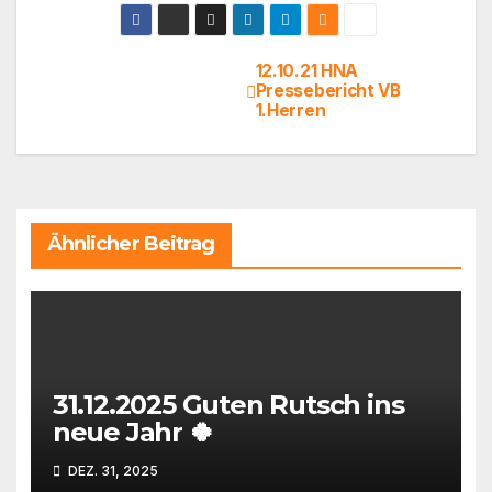
12.10.21 HNA
Beitragsnavigation
Pressebericht VB
1.Herren
Ähnlicher Beitrag
31.12.2025 Guten Rutsch ins
neue Jahr 🍀
DEZ. 31, 2025