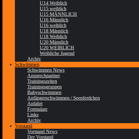
U14 Weiblich
U15 weiblich
U15 MÄNNLICH
U16 Männlich
U16 weiblich
U18 Männlich
U18 Weiblich
U20 Männlich
U20 WEIBLICH
Weibliche Jugend
Archiv
Schwimmen
Schwimmen News
Ansprechpartner
Trainingszeiten
Trainingsgruppen
Babyschwimmen
Anfängerschwimmen / Seepferdchen
Anfahrt
Formulare
Links
Archiv
Vorstand
Vorstand News
Der Vorstand