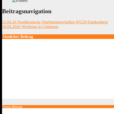
Beitragsnavigation
12.04.26 Nordhessische Wurfmeisterschaften WU20 Frankenberg
18.04.2026 Werfertag in Göttingen
Ähnlicher Beitrag
25.-26.07.2026 Deutsche Rasenkraftsportmeisterschaften der Mas
Juli 26, 2026
17.-19.07.26 DEUTSCHE MEISTERSCHAFTEN Masters in Mö
Juli 24, 2026
10.-12-07-26 DEUTSCHE MEISTERSCHAFTEN WU20 in Watt
Juli 13, 2026
Neueste Beiträge