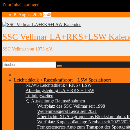
Zum Inhalt springen
8. August 2026
8:48
SSC Vellmar LA+RKS+LSW Kalen
SSC Vellmar von 1973 e.V.
Leichtathletik + Rasenkraftsport + LSW Spezialsport
NEWS Leichtathletik+ RKS+ LSW
Abteilungsleitung LA + RKS + LSW
Trainingszeiten
💪 Ausstattung/ Baumaßnahmen
Wurfplatz des SSC Vellmar seit 1998
Weitenmessgerät Leica seit 2021
Überdachte XL Sitzgruppe aus Blockstammholz für
Wurfplatz Kugelstoßanlage Neubau seit 2022/202
Ferngesteuertes Auto zum Transport der Sportgerät