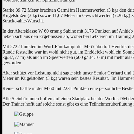
Starke 39,72 Meter brachten Carmi im Hammerwerfen (3 kg) den drit
Kugelstoßen (3 kg) sowie 11,67 Meter im Gewichtwerfen (7,26 kg) z
Stracke-ahle-Wurscht.
In der Altersklasse W 60 errang Sabine mit 3173 Punkten auf Anhie
heben sich aus den Ergebnissen ab, wobei bei Letzteren im Training
Mit 2722 Punkten im Wurf-Fünfkampf der M 65 übertraf Hendrik den 
Rande feststellte war im wohl nicht gut, im Enddefekt wohl ein Sonn
kg/37,77 m) als auch im Speerwerfen (600 g/ 34,16 m) mit mehr als 6
geworden.
Alter schützt vor Leistung nicht sagte sich unser Senior Gerhard 
Meter im Kugelstoßen (3 kg) waren sein bestes Resultat. Im Hammer,
Reiner schaffte in der M 60 mit 2231 Punkten eine persönliche Bestlei
Alle Steinbär:innen hoffen auf einen Startplatz bei der Werfer-DM de
Der Trainer hofft auf solche sonst gibt es eine Teilnehmerüberflutung 