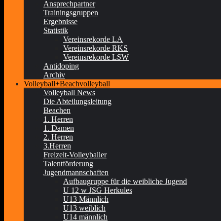
Ansprechpartner
Trainingsgruppen
Ergebnisse
Statistik
Vereinsrekorde LA
Vereinsrekorde RKS
Vereinsrekorde LSW
Antidoping
Archiv
Volleyball+Beachvolleyball
Volleyball News
Die Abteilungsleitung
Beachen
1. Herren
1. Damen
2. Herren
3.Herren
Freizeit-Volleyballer
Talentförderung
Jugendmannschaften
Aufbaugruppe für die weibliche Jugend
U 12 w JSG Herkules
U13 Männlich
U13 weiblich
U14 männlich