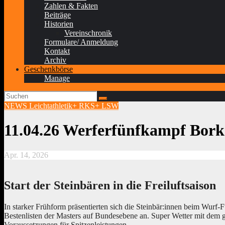
Zahlen & Fakten
Beiträge
Historien
Vereinschronik
Formulare/ Anmeldung
Kontakt
Archiv
Geschenkbörse
Manage
NEWS Leichtathletik+ RKS+ LSW
11.04.26 Werferfünfkampf Bor
Apr. 14, 2026
Start der Steinbären in die Freiluftsaison
In starker Frühform präsentierten sich die Steinbär:innen beim Wurf
Bestenlisten der Masters auf Bundesebene an. Super Wetter mit dem 
Voraussetzungen für Spitzenleistungen.