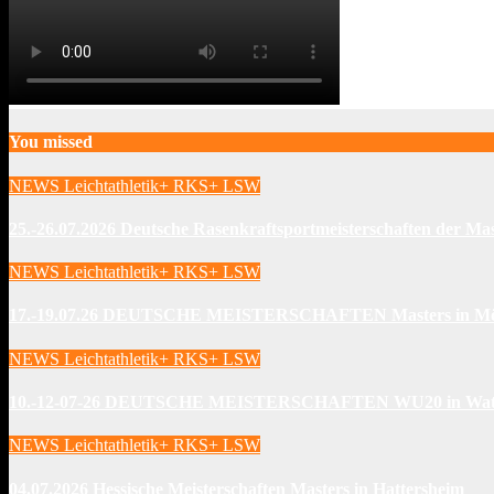
You missed
NEWS Leichtathletik+ RKS+ LSW
25.-26.07.2026 Deutsche Rasenkraftsportmeisterschaften der Mas
NEWS Leichtathletik+ RKS+ LSW
17.-19.07.26 DEUTSCHE MEISTERSCHAFTEN Masters in Mö
NEWS Leichtathletik+ RKS+ LSW
10.-12-07-26 DEUTSCHE MEISTERSCHAFTEN WU20 in Watt
NEWS Leichtathletik+ RKS+ LSW
04.07.2026 Hessische Meisterschaften Masters in Hattersheim