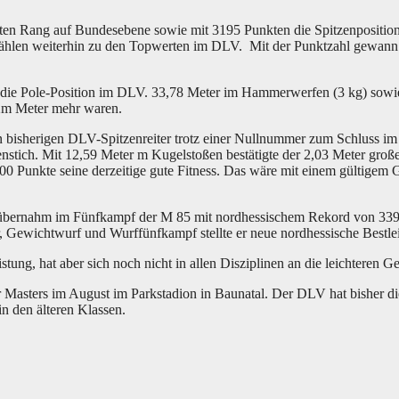
ten Rang auf Bundesebene sowie mit 3195 Punkten die Spitzenpositio
ählen weiterhin zu den Topwerten im DLV. Mit der Punktzahl gewann s
b die Pole-Position im DLV. 33,78 Meter im Hammerwerfen (3 kg) sow
 2m Meter mehr waren.
bisherigen DLV-Spitzenreiter trotz einer Nullnummer zum Schluss im
enstich. Mit 12,59 Meter m Kugelstoßen bestätigte der 2,03 Meter gro
00 Punkte seine derzeitige gute Fitness. Das wäre mit einem gültigem
und übernahm im Fünfkampf der M 85 mit nordhessischem Rekord von 33
 Gewichtwurf und Wurffünfkampf stellte er neue nordhessische Bestlei
stung, hat aber sich noch nicht in allen Disziplinen an die leichteren 
r Masters im August im Parkstadion in Baunatal. Der DLV hat bisher di
in den älteren Klassen.