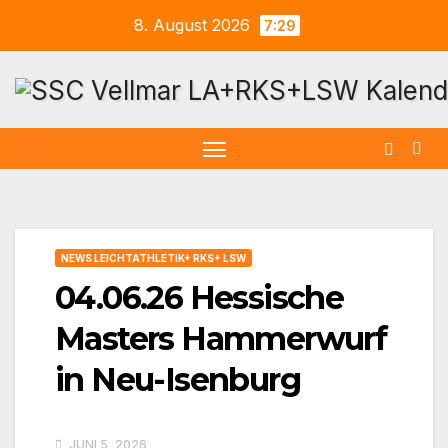
Zum
8. August 2026
7:29
Inhalt
springen
NEWS LEICHTATHLETIK+ RKS+ LSW
04.06.26 Hessische
Masters Hammerwurf
in Neu-Isenburg
JUNI 5, 2026