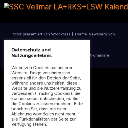
Stolz präsentiert von WordPress
|
Theme:
Newsberg
von
Themeansar
Datenschutz und
Nutzungserlebnis
Datenschutzerklärung
Impressum
Kontakt
Formulare
Wir nutzen Cookies auf unserer
Website. Einige von ihnen sind
essenziell für den Betrieb der Seite,
während andere uns helfen, diese
Website und die Nutzererfahrung zu
verbessern (Tracking Cookies). Sie
können selbst entscheiden, ob Sie
die Cookies zulassen möchten. Bitte
beachten Sie, dass bei einer
Ablehnung womöglich nicht mehr
alle Funktionalitäten der Seite zur
Verfügung stehen.