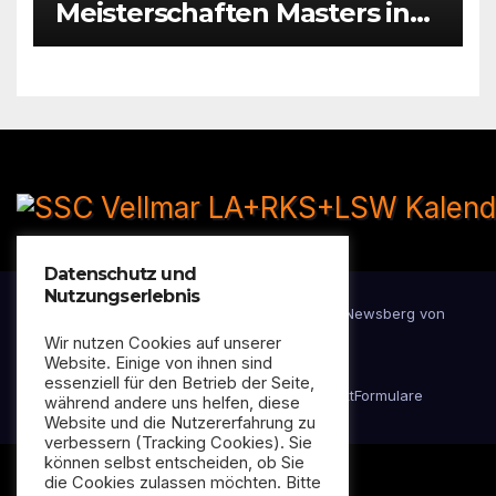
Meisterschaften Masters in
Hattersheim
Datenschutz und
Nutzungserlebnis
Stolz präsentiert von WordPress
|
Theme:
Newsberg
von
Themeansar
Wir nutzen Cookies auf unserer
Website. Einige von ihnen sind
essenziell für den Betrieb der Seite,
Datenschutzerklärung
Impressum
Kontakt
Formulare
während andere uns helfen, diese
Website und die Nutzererfahrung zu
verbessern (Tracking Cookies). Sie
können selbst entscheiden, ob Sie
die Cookies zulassen möchten. Bitte